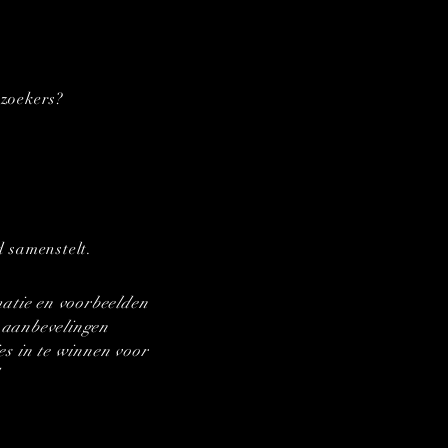
ezoekers?
d samenstelt.
rmatie en voorbeelden
ls aanbevelingen
es in te winnen voor
.